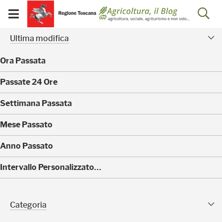
Salta
Salta
Skip to Main Content
Ap
al
al
Visualizza/chiudi
menu
Footer
menu
la
Risultati della ricerca - 
Facet modificati
mobile
Ultima modifica
ri
Ora Passata
(
Passate 24 Ore
0
)
(
Settimana Passata
0
)
(
Mese Passato
0
)
(
Anno Passato
0
)
(
Intervallo Personalizzato…
4
)
Categoria Sfaccettature
Categoria