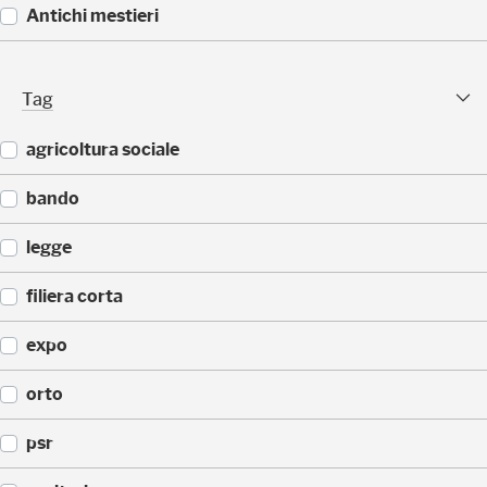
5
(
Antichi mestieri
)
3
2
(
)
2
Tag Facet
Tag
5
)
agricoltura sociale
(
bando
2
0
(
legge
)
9
)
(
filiera corta
9
)
(
expo
6
)
(
orto
5
)
(
psr
5
)