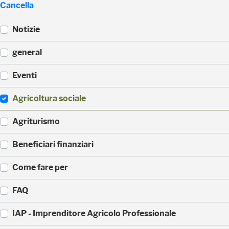
Cancella
Notizie
(
general
5
2
(
Eventi
3
3
)
3
(
Agricoltura sociale
5
1
)
7
(
Agriturismo
1
1
)
7
(
Beneficiari finanziari
0
8
)
8
(
Come fare per
)
4
2
(
FAQ
)
3
6
(
IAP - Imprenditore Agricolo Professionale
)
3