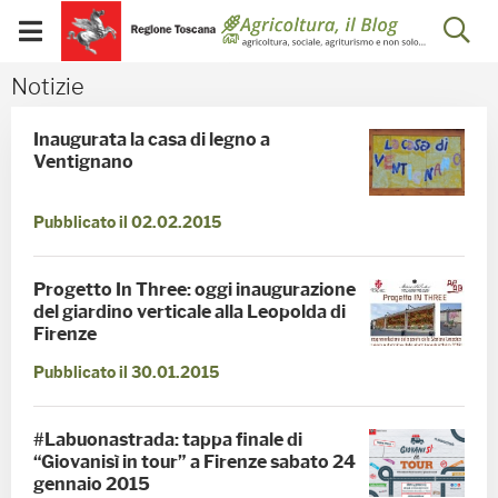
Salta
Salta
Skip to Main Content
Ap
al
al
Visualizza/chiudi
menu
Footer
menu
la
Notizie - Blog Agricoltu
Notizie
mobile
ri
Inaugurata la casa di legno a
Ventignano
Pubblicato il 02.02.2015
Progetto In Three: oggi inaugurazione
del giardino verticale alla Leopolda di
Firenze
Pubblicato il 30.01.2015
#Labuonastrada: tappa finale di
“Giovanisì in tour” a Firenze sabato 24
gennaio 2015