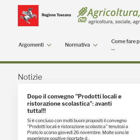
Salta
Salta
Skip to Main Content
al
al
menu
Footer
Come fare p
Argomenti
Normativa
...
Notizie - Blog Agricoltu
Notizie
Dopo il convegno "Prodotti locali e
ristorazione scolastica": avanti
tutta!!!
Si è concluso con molti buoni propositi il convegno
"Prodotti locali e ristorazione scolastica" tenutosi a
Prato lo scorso giovedì 26 novembre. Molte sono le
esperienze positive riportate d...