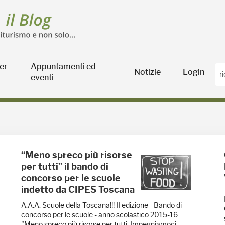
er
Appuntamenti ed
Notizie
Login
eventi
ra
“Meno spreco più risorse
per tutti” il bando di
concorso per le scuole
indetto da CIPES Toscana
A.A.A. Scuole della Toscana!!! II edizione - Bando di
concorso per le scuole - anno scolastico 2015-16
"Meno spreco più risorse per tutti. Impegniamoci