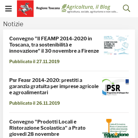
Salta
Salta
Skip to Main Content
Ap
al
al
Visualizza/chiudi
menu
Footer
menu
la
Notizie - Blog Agricoltu
Notizie
mobile
ri
Convegno "Il FEAMP 2014-2020 in
Toscana, tra sostenibilità e
innovazione" il 30 novembre a Firenze
Pubblicato il 27.11.2019
Psr Feasr 2014-2020: prestiti a
garanzia gratuita per imprese agricole
e agroalimentari
Pubblicato il 26.11.2019
Convegno "Prodotti Locali e
Ristorazione Scolastica" a Prato
giovedì 28 novembre