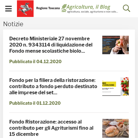
Salta
Salta
Skip to Main Content
Ap
al
al
Visualizza/chiudi
menu
Footer
menu
la
Notizie - Blog Agricoltu
Notizie
mobile
ri
Decreto Ministeriale 27 novembre
2020 n. 9343114 di liquidazione del
Fondo mense scolastiche biolo...
Pubblicato il 04.12.2020
Fondo per la filiera della ristorazione:
contributo a fondo perduto destinato
alle imprese del set...
Pubblicato il 01.12.2020
Fondo Ristorazione: accesso al
contributo per gli Agriturismi fino al
15 dicembre