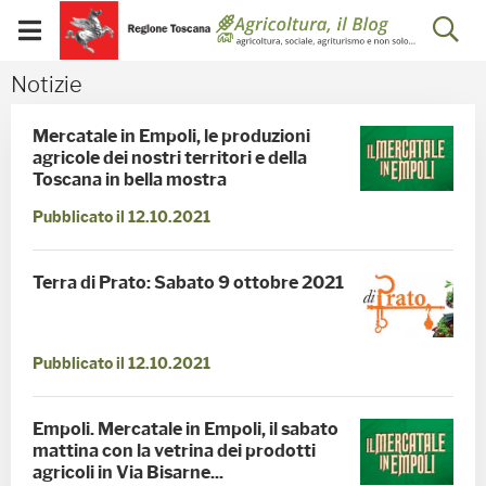
Salta
Salta
Skip to Main Content
Ap
al
al
Visualizza/chiudi
menu
Footer
menu
la
Notizie - Blog Agricoltu
Notizie
mobile
ri
Mercatale in Empoli, le produzioni
agricole dei nostri territori e della
Toscana in bella mostra
Pubblicato il 12.10.2021
Terra di Prato: Sabato 9 ottobre 2021
Pubblicato il 12.10.2021
Empoli. Mercatale in Empoli, il sabato
mattina con la vetrina dei prodotti
agricoli in Via Bisarne...