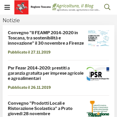
Salta
Salta
Skip to Main Content
Ap
al
al
Visualizza/chiudi
menu
Footer
menu
la
Notizie - Blog Agricoltu
Notizie
mobile
ri
Convegno "Il FEAMP 2014-2020 in
Toscana, tra sostenibilità e
innovazione" il 30 novembre a Firenze
Pubblicato il 27.11.2019
Psr Feasr 2014-2020: prestiti a
garanzia gratuita per imprese agricole
e agroalimentari
Pubblicato il 26.11.2019
Convegno "Prodotti Locali e
Ristorazione Scolastica" a Prato
giovedì 28 novembre