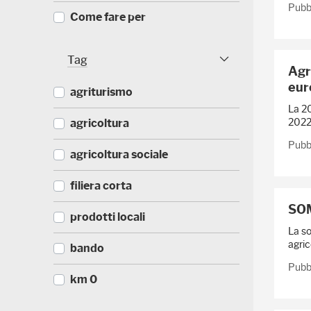
Pubb
8
(
Come fare per
)
4
2
(
FAQ
)
3
Tag
Agr
6
Tag Facet
(
IAP - Imprenditore Agricolo
)
euro
3
agriturismo
Professionale
5
La 20
)
(
2022 
agricoltura
(
Antichi mestieri
4
3
Pubbl
3
2
(
agricoltura sociale
(
)
)
4
2
1
5
(
filiera corta
)
)
3
SOM
1
(
prodotti locali
)
2
La so
6
agric
(
bando
)
1
Pubb
9
(
km 0
)
1
4
(
mercatale