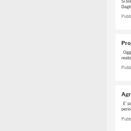
Si so
Dagli 
Pubbl
Pro
Oggi 
reali
Pubb
Agr
E' pa
perio
Pubbl