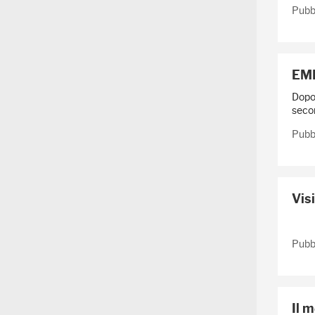
Pubbl
EMP
Dopo 
secon
Pubbl
Vis
Ieri
Pubb
Il 