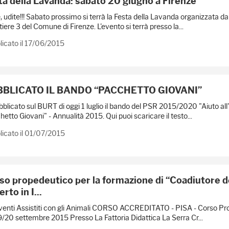
ta della Lavanda: sabato 20 giugno a Firenze
, udite!!! Sabato prossimo si terrà la Festa della Lavanda organizzata d
iere 3 del Comune di Firenze. L'evento si terrà presso la...
icato il 17/06/2015
BLICATO IL BANDO “PACCHETTO GIOVANI”
bblicato sul BURT di oggi 1 luglio il bando del PSR 2015/2020 "Aiuto all
etto Giovani" - Annualità 2015. Qui puoi scaricare il testo...
icato il 01/07/2015
so propedeutico per la formazione di “Coadiutore de
rto in I...
venti Assistiti con gli Animali CORSO ACCREDITATO - PISA - Corso Pr
/20 settembre 2015 Presso La Fattoria Didattica La Serra Cr...