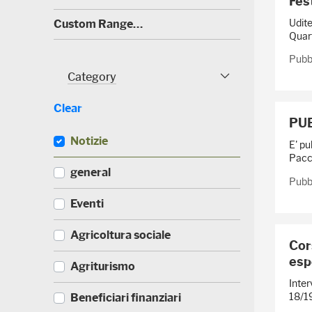
Fes
0
)
Udite
(
Custom Range…
3
Quart
0
)
Pubbl
Category
Category Facet
Clear
PUB
Notizie
E' pu
Pacch
(
general
Pubbl
5
2
(
Eventi
3
3
)
3
(
Agricoltura sociale
5
Cor
1
)
7
espe
(
Agriturismo
1
1
)
Inter
7
18/19
(
Beneficiari finanziari
0
8
)