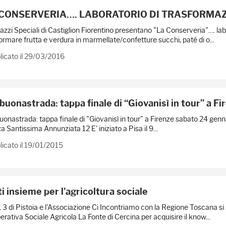
 CONSERVERIA…. LABORATORIO DI TRASFORMAZ
azzi Speciali di Castiglion Fiorentino presentano "La Conserveria"…. la
ormare frutta e verdura in marmellate/confetture succhi, paté di o...
licato il 29/03/2016
buonastrada: tappa finale di “Giovanisì in tour” a 
onastrada: tappa finale di "Giovanisì in tour" a Firenze sabato 24 gennai
a Santissima Annunziata 12 E' iniziato a Pisa il 9...
icato il 19/01/2015
i insieme per l'agricoltura sociale
 3 di Pistoia e l'Associazione Ci Incontriamo con la Regione Toscana s
rativa Sociale Agricola La Fonte di Cercina per acquisire il know...