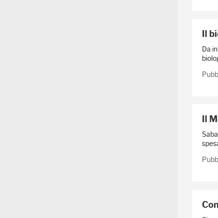
Il b
Da in
biolo
Pubb
Il 
Sabat
spesa
Pubb
Con