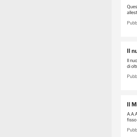
Quest
alles
Pubb
Il 
Il nu
di ol
Pubbl
Il 
A.A.A
fisso
Pubb