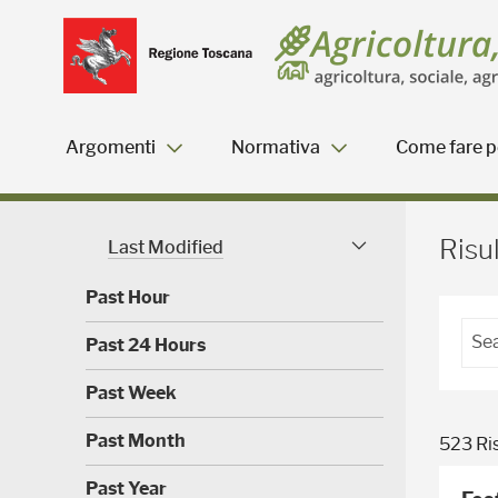
Salta
Salta
Skip to Main Content
al
al
menu
Footer
Argomenti
Normativa
Come fare pe
Risultati della ricerca - 
Risul
Last Modified
Modified Facet
Past Hour
(
Past 24 Hours
0
)
(
Past Week
0
)
(
Past Month
523 Ris
0
)
(
Past Year