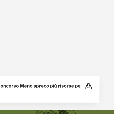
p
dIn
concorso Meno spreco più risorse pe