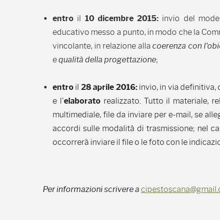
entro
il
10 dicembre 2015:
invio del model
educativo messo a punto, in modo che la Comm
vincolante, in relazione alla
coerenza con l'obi
e
qualità della progettazione
;
entro
il
28 aprile 2016:
invio, in via definitiva
e l'
elaborato
realizzato. Tutto il materiale, 
multimediale, file da inviare per e-mail, se a
accordi sulle modalità di trasmissione; nel cas
occorrerà inviare il file o le foto con le indicazi
Per informazioni scrivere a
cipestoscana@gmail