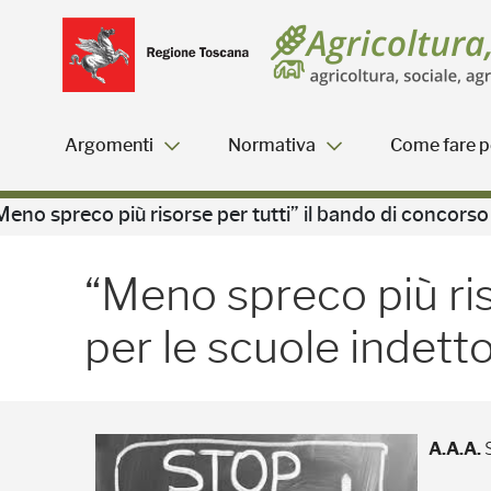
Salta
Salta
Skip to Main Content
al
al
menu
Footer
Argomenti
Normativa
Come fare pe
Risultati della ricerca - 
Meno spreco più risorse per tutti” il bando di concors
“Meno spreco più ris
per le scuole indet
A.A.A.
S