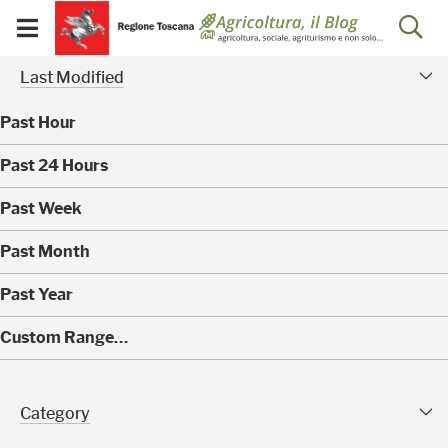
Salta
Salta
Skip to Main Content
Ap
al
al
Visualizza/chiudi
menu
Footer
menu
la
Risultati della ricerca - 
Modified Facet
mobile
Last Modified
ri
Past Hour
(
Past 24 Hours
0
)
(
Past Week
0
)
(
Past Month
0
)
(
Past Year
0
)
(
Custom Range…
6
)
Category Facet
Category