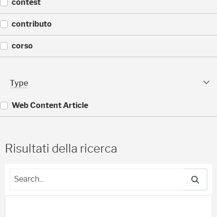
(
contest
1
)
(
contributo
1
)
(
corso
1
)
(
1
Type Facet
Type
)
Web Content Article
(
8
8
Risultati della ricerca
)