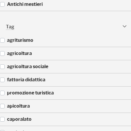
5
(
Antichi mestieri
)
3
2
(
)
2
Tag Facet
Tag
5
)
agriturismo
(
agricoltura
4
0
(
agricoltura sociale
)
1
4
(
fattoria didattica
)
6
)
(
promozione turistica
5
)
(
apicoltura
2
)
(
caporalato
1
)