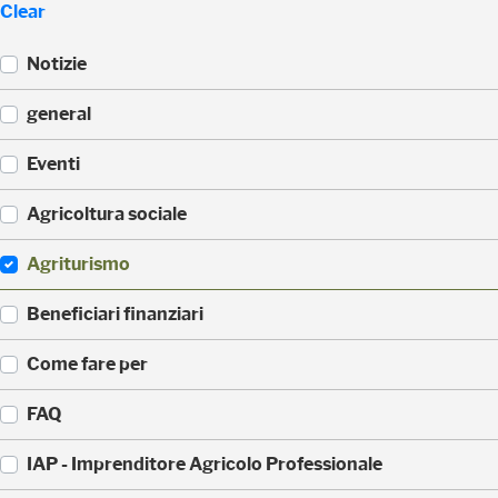
Clear
Notizie
(
general
5
2
(
Eventi
3
3
)
3
(
Agricoltura sociale
5
1
)
7
(
Agriturismo
1
1
)
7
(
Beneficiari finanziari
0
8
)
8
(
Come fare per
)
4
2
(
FAQ
)
3
6
(
IAP - Imprenditore Agricolo Professionale
)
3