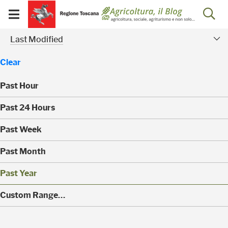
Salta
Salta
Skip to Main Content
Ap
al
al
Visualizza/chiudi
menu
Footer
menu
la
Risultati della ricerca - 
Modified Facet
mobile
Last Modified
ri
Clear
Past Hour
(
Past 24 Hours
0
)
(
Past Week
0
)
(
Past Month
0
)
(
Past Year
0
)
(
Custom Range…
5
)