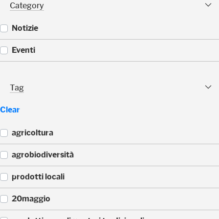
Category Facet
Category
Notizie
(
Eventi
3
)
(
2
Tag Facet
Tag
)
Clear
agricoltura
(
agrobiodiversità
8
)
(
prodotti locali
8
)
(
20maggio
6
)