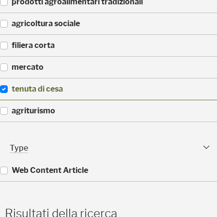
(
prodotti agroalimentari tradizionali
5
)
(
agricoltura sociale
5
)
(
filiera corta
4
)
(
mercato
4
)
(
tenuta di cesa
4
)
(
agriturismo
4
)
(
3
Type Facet
Type
)
Web Content Article
(
5
)
Risultati della ricerca