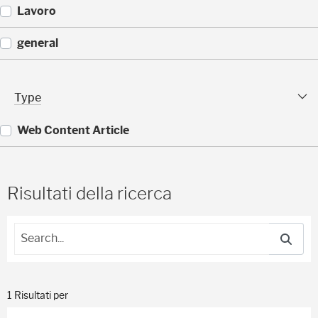
)
(
Lavoro
3
)
(
general
2
)
(
2
Type Facet
Type
)
Web Content Article
(
1
)
Risultati della ricerca
1 Risultati per