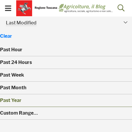
Salta
Salta
Skip to Main Content
Ap
al
al
Visualizza/chiudi
menu
Footer
menu
la
Risultati della ricerca - 
Modified Facet
mobile
Last Modified
ri
Clear
Past Hour
(
Past 24 Hours
0
)
(
Past Week
0
)
(
Past Month
0
)
(
Past Year
0
)
(
Custom Range…
1
)