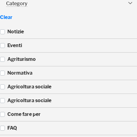
Category Facet
Category
Clear
Notizie
(
Eventi
2
9
(
Agriturismo
)
1
0
(
Normativa
)
6
)
(
Agricoltura sociale
5
)
(
Agricoltura sociale
4
)
(
Come fare per
3
)
(
FAQ
3