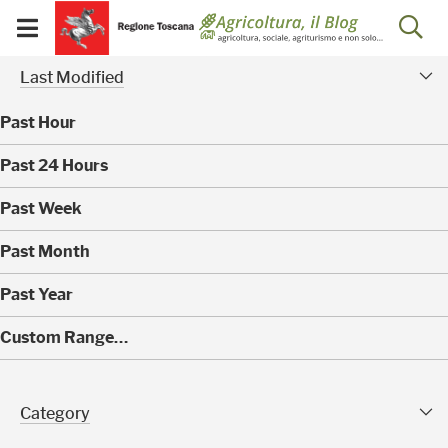
Salta
Salta
Skip to Main Content
Ap
al
al
Visualizza/chiudi
menu
Footer
menu
la
Risultati della ricerca - 
Modified Facet
mobile
Last Modified
ri
Past Hour
(
Past 24 Hours
0
)
(
Past Week
0
)
(
Past Month
0
)
(
Past Year
0
)
(
Custom Range…
4
)
Category Facet
Category