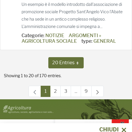
Un esempio è il modello introdotto dall'associazione di
promozione sociale Progetto Sant'Angelo Vico l'Abate
che ha sede in un antico complesso religioso.
L'amministrazione comunale si impegna a...
Categorie:
NOTIZIE
ARGOMENTI »
AGRICOLTURA SOCIALE
type:
GENERAL
20 Entries
Per Page
Showing 1 to 20 of 170 entries.
1
2
3
...
9
Page
Page
Page
Intermediate Pages Use T
Page
PARTITA IVA 01386030488
CHIUDI