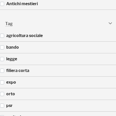
5
(
Antichi mestieri
)
3
2
(
)
2
Tag Facet
Tag
5
)
agricoltura sociale
(
bando
2
0
(
legge
)
9
)
(
filiera corta
9
)
(
expo
6
)
(
orto
5
)
(
psr
5
)