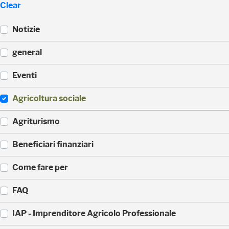
Clear
Notizie
(
general
5
2
(
Eventi
3
3
)
3
(
Agricoltura sociale
5
1
)
7
(
Agriturismo
1
1
)
7
(
Beneficiari finanziari
0
8
)
8
(
Come fare per
)
4
2
(
FAQ
)
3
6
(
IAP - Imprenditore Agricolo Professionale
)
3