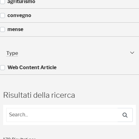
(
agriturismo
5
)
(
convegno
4
)
(
mense
4
)
(
4
Type Facet
Type
)
Web Content Article
(
1
7
Risultati della ricerca
0
)