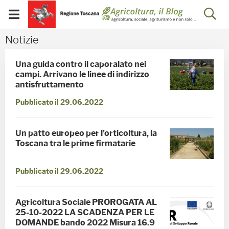
Salta
Salta
Skip to Main Content
Ap
al
al
Visualizza/chiudi
menu
Footer
menu
la
Notizie - Blog Agricoltu
Notizie
mobile
ri
Una guida contro il caporalato nei
campi. Arrivano le linee di indirizzo
antisfruttamento
Pubblicato il 29.06.2022
Un patto europeo per l’orticoltura, la
Toscana tra le prime firmatarie
Pubblicato il 29.06.2022
Agricoltura Sociale PROROGATA AL
25-10-2022 LA SCADENZA PER LE
DOMANDE bando 2022 Misura 16.9