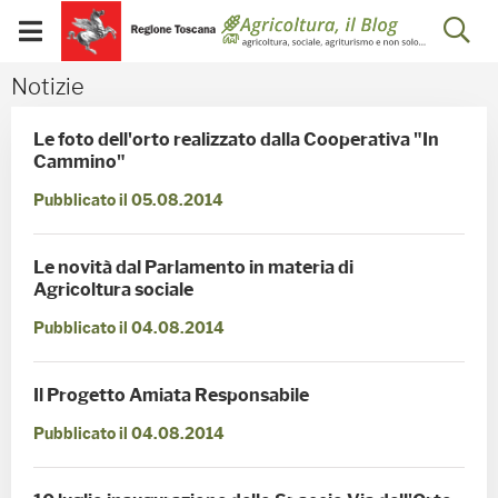
Salta
Salta
Skip to Main Content
Ap
al
al
Visualizza/chiudi
menu
Footer
menu
la
Notizie - Blog Agricoltu
Notizie
mobile
ri
Le foto dell'orto realizzato dalla Cooperativa "In
Cammino"
Pubblicato il 05.08.2014
Le novità dal Parlamento in materia di
Agricoltura sociale
Pubblicato il 04.08.2014
Il Progetto Amiata Responsabile
Pubblicato il 04.08.2014