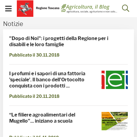
Salta
Salta
Skip to Main Content
Ap
al
al
Visualizza/chiudi
menu
Footer
menu
la
Notizie - Blog Agricoltu
Notizie
mobile
ri
"Dopo di Noi": i progetti della Regione per i
disabili e le loro famiglie
Pubblicato il 30.11.2018
I profumi e i sapori di una fattoria
'speciale'. Il banco dell’Ortocolto
conquista con i prodotti ...
Pubblicato il 20.11.2018
“Le filiere agroalimentari del
Mugello”... iniziano a scuola