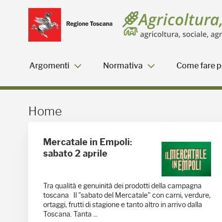
Salta
Salta
Skip to Main Content
al
al
menu
Footer
Argomenti
Normativa
Come fare pe
Home - Blog Agricoltura
Home
Mercatale in Empoli:
sabato 2 aprile
Tra qualità e genuinità dei prodotti della campagna
toscana Il "sabato del Mercatale" con carni, verdure,
ortaggi, frutti di stagione e tanto altro in arrivo dalla
Toscana. Tanta ...