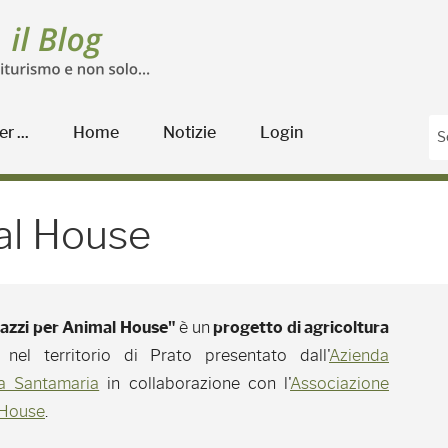
r ...
Home
Notizie
Login
ouse - Blog Agricoltura
mal House
pazzi per Animal House"
è un
progetto di agricoltura
nel territorio di Prato presentato dall'
Azienda
la Santamaria
in collaborazione con l'
Associazione
 House
.