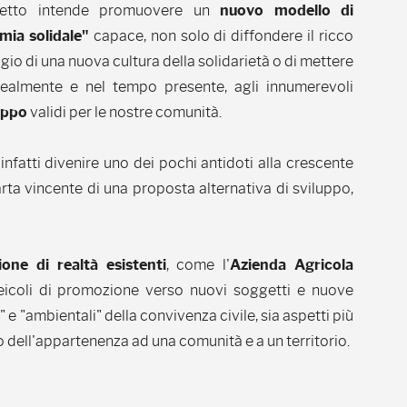
getto intende promuovere un
nuovo modello di
mia solidale"
capace, non solo di diffondere il ricco
io di una nuova cultura della solidarietà o di mettere
realmente e nel tempo presente, agli innumerevoli
uppo
validi per le nostre comunità.
̀ infatti divenire uno dei pochi antidoti alla crescente
rta vincente di una proposta alternativa di sviluppo,
ione di realtà esistenti
, come l'
Azienda Agricola
veicoli di promozione verso nuovi soggetti e nuove
 "ambientali" della convivenza civile, sia aspetti più
so dell'appartenenza ad una comunità e a un territorio.