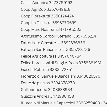
Casini Andreina 3473789192
Coop AgriZoo 3357048616
Coop Fiorextutti 3358124424
Coop La Ginestra 3393770699
Coop Mare Nostrum 347179 5503
Agriturismo Corboli (Stefano) 3357695214
Fattoria Le Ginestre ss 3392336836
Fattoria San Pancrazio ss 3355728736
Felice Agricoltura ss 3497046784
Felice Lorenzoni di Stagi Alfreda 3358381961
Fiaschi Roberto 3383272751
Fiorenzo di Samuele Biancalani 3343026579
Fonte de piani ss 3334678278
Galliani Iacopo 3403633984
Guazzini Andrea 3471980458
Il Leccio di Manuela Capaccioli 3386259460 - 