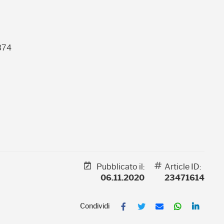
4374
Pubblicato il:
Article ID:
06.11.2020
23471614
F
T
E
W
L
a
w
m
h
i
c
i
a
a
n