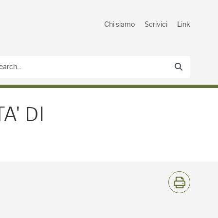
Chi siamo
Scrivici
Link
 DI ACCESSO AL MERCATO
A' DI
S
t