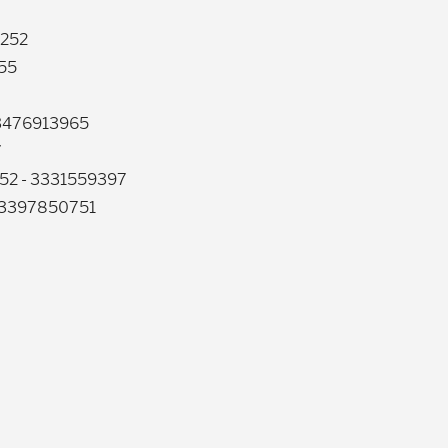
6252
455
 3476913965
7
5052 - 3331559397
- 3397850751