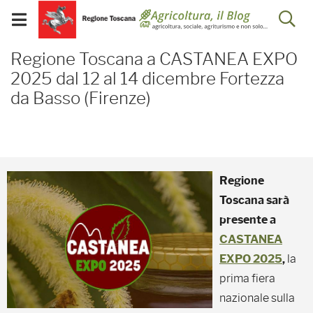
Salta
Salta
Skip to Main Content
Ap
al
al
Visualizza/chiudi
menu
Footer
menu
la
Regione Toscana a CAST
mobile
Regione Toscana a CASTANEA EXPO
ri
2025 dal 12 al 14 dicembre Fortezza
da Basso (Firenze)
Regione
Toscana sarà
presente a
CASTANEA
EXPO 2025
,
la
prima fiera
nazionale sulla