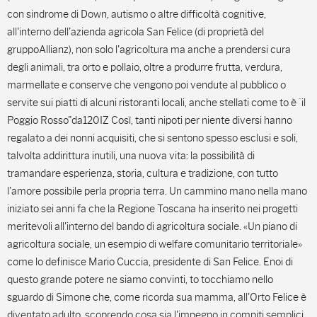
con sindrome di Down, autismo o altre difficoltà cognitive,
all'interno dell'azienda agricola San Felice (di proprietà del
gruppoAllianz), non solo l'agricoltura ma anche a prendersi cura
degli animali, tra orto e pollaio, oltre a produrre frutta, verdura,
marmellate e conserve che vengono poi vendute al pubblico o
servite sui piatti di alcuni ristoranti locali, anche stellati come to è `il
Poggio Rosso"da120IZ Così, tanti nipoti per niente diversi hanno
regalato a dei nonni acquisiti, che si sentono spesso esclusi e soli,
talvolta addirittura inutili, una nuova vita: la possibilità di
tramandare esperienza, storia, cultura e tradizione, con tutto
l'amore possibile perla propria terra. Un cammino mano nella mano
iniziato sei anni fa che la Regione Toscana ha inserito nei progetti
meritevoli all'interno del bando di agricoltura sociale. «Un piano di
agricoltura sociale, un esempio di welfare comunitario territoriale»
come lo definisce Mario Cuccia, presidente di San Felice. Enoi di
questo grande potere ne siamo convinti, to tocchiamo nello
sguardo di Simone che, come ricorda sua mamma, all'Orto Felice è
diventato adulto, scoprendo cosa sia l'impegno in compiti semplici