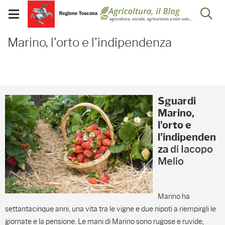
Salta
Salta
Skip to Main Content
Ap
al
al
Visualizza/chiudi
menu
Footer
menu
la
Marino, l'orto e l'indipe
mobile
Marino, l'orto e l'indipendenza
ri
Sguardi
Marino,
l'orto e
l'indipenden
za
di Iacopo
Melio
Marino ha
settantacinque anni, una vita tra le vigne e due nipoti a riempirgli le
giornate e la pensione. Le mani di Marino sono rugose e ruvide,