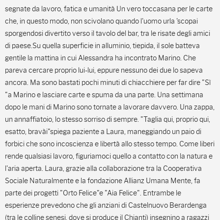
segnate da lavoro, fatica e umanità Un vero toccasana per le carte
che, in questo modo, non scivolano quando l'uomo urla 'scopai
sporgendosi divertito verso il tavolo del bar, tra le risate degli amici
di paese.Su quella superficie in alluminio, tiepida, il sole batteva
gentile la mattina in cui Alessandra ha incontrato Marino. Che
pareva cercare proprio lui-lui, eppure nessuno dei due lo sapeva
ancora. Ma sono bastati pochi minuti di chiacchiere per far dire "Sì
"a Marino e lasciare carte e spuma da una parte. Una settimana
dopo le mani di Marino sono tornate a lavorare davvero. Una zappa,
un annaffiatoio, lo stesso sorriso di sempre. "Taglia qui, proprio qui,
esatto, bravài"spiega paziente a Laura, maneggiando un paio di
forbici che sono incoscienza e libertà allo stesso tempo. Come liberi
rende qualsiasi lavoro, figuriamoci quello a contatto con la natura e
l'aria aperta. Laura, grazie alla collaborazione tra la Cooperativa
Sociale Naturalmente e la fondazione Allianz Umana Mente, fa
parte dei progetti "Orto Felice"e "Aia Felice". Entrambe le
esperienze prevedono che gli anziani di Castelnuovo Berardenga
(tra le colline senesi, dove si produce il Chianti) insegnino a ragazzi