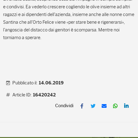
e condivisi. Ea vederlo crescere cogliendo le olive insieme ad altri
ragazzi e ai dipendenti dell'azienda, insieme anche alle nonne come
Santina che all'Orto Felice viene «per stare bene e rigenerarsi»,
l'angoscia del distacco dai genitori è scomparsa. Mentre noi
torniamo a sperare.
Pubblicato il:
14.06.2019
Article ID:
16420242
F
T
E
W
L
a
w
m
h
i
c
i
a
a
n
e
t
i
t
k
b
t
l
s
e
o
e
A
d
o
r
p
I
k
p
n