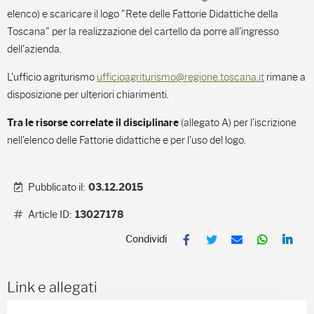
elenco) e scaricare il logo "Rete delle Fattorie Didattiche della
Toscana" per la realizzazione del cartello da porre all'ingresso
dell'azienda.
L'ufficio agriturismo
ufficioagriturismo@regione.toscana.it
rimane a
disposizione per ulteriori chiarimenti.
(allegato A) per l'iscrizione
Tra le risorse correlate il disciplinare
nell'elenco delle Fattorie didattiche e per l'uso del logo.
Pubblicato il:
03.12.2015
Article ID:
13027178
F
T
E
W
L
a
w
m
h
i
c
i
a
a
n
e
t
i
t
k
b
t
l
s
e
Link e allegati
o
e
A
d
o
r
p
I
k
p
n