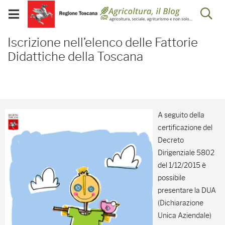
Salta
Salta
Skip to Main Content
Ap
al
al
Visualizza/chiudi
menu
Footer
menu
la
Iscrizione nell’elenco de
mobile
Iscrizione nell’elenco delle Fattorie
ri
Didattiche della Toscana
A seguito della
certificazione del
Decreto
Dirigenziale 5802
del 1/12/2015 è
possibile
presentare la DUA
(Dichiarazione
Unica Aziendale)