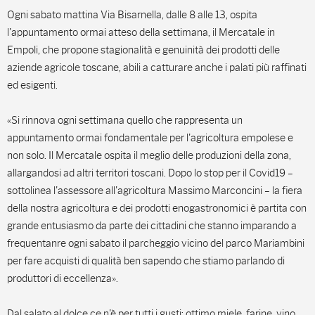
Ogni sabato mattina Via Bisarnella, dalle 8 alle 13, ospita
l'appuntamento ormai atteso della settimana, il Mercatale in
Empoli, che propone stagionalità e genuinità dei prodotti delle
aziende agricole toscane, abili a catturare anche i palati più raffinati
ed esigenti.
«Si rinnova ogni settimana quello che rappresenta un
appuntamento ormai fondamentale per l'agricoltura empolese e
non solo. Il Mercatale ospita il meglio delle produzioni della zona,
allargandosi ad altri territori toscani. Dopo lo stop per il Covid19 –
sottolinea l'assessore all'agricoltura Massimo Marconcini – la fiera
della nostra agricoltura e dei prodotti enogastronomici è partita con
grande entusiasmo da parte dei cittadini che stanno imparando a
frequentanre ogni sabato il parcheggio vicino del parco Mariambini
per fare acquisti di qualità ben sapendo che stiamo parlando di
produttori di eccellenza».
Dal salato al dolce ce n'è per tutti i gusti: ottimo miele, farine, vino,