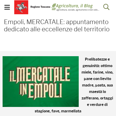
Salta
Salta
Skip to Main Content
Ap
al
al
Visualizza/chiudi
menu
Footer
menu
la
Empoli, MERCATALE: appu
mobile
Empoli, MERCATALE: appuntamento
ri
dedicato alle eccellenze del territorio
Prelibatezze e
genuinità: ottimo
miele, farine, vino,
pane con lievito
madre, pasta, sua
maestà lo
zafferano, ortaggi
e verdure di
stagione, fave, marmellata