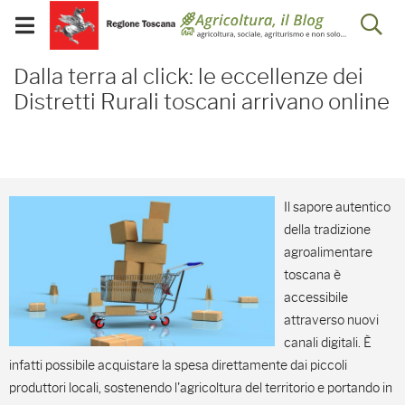
Salta
Salta
Skip to Main Content
Ap
al
al
Visualizza/chiudi
menu
Footer
menu
la
Dalla terra al click: le e
mobile
Dalla terra al click: le eccellenze dei
ri
Distretti Rurali toscani arrivano online
Il sapore autentico
della tradizione
agroalimentare
toscana è
accessibile
attraverso nuovi
canali digitali. È
infatti possibile acquistare la spesa direttamente dai piccoli
produttori locali, sostenendo l'agricoltura del territorio e portando in