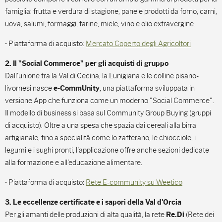
famiglia: frutta e verdura di stagione, pane e prodotti da forno, carni,
uova, salumi, formaggi, farine, miele, vino e olio extravergine.
• Piattaforma di acquisto:
Mercato Coperto degli Agricoltori
2. Il "Social Commerce" per gli acquisti di gruppo
Dall'unione tra la Val di Cecina, la Lunigiana e le colline pisano-
livornesi nasce
, una piattaforma sviluppata in
e-CommUnity
versione App che funziona come un moderno "Social Commerce".
Il modello di business si basa sul Community Group Buying (gruppi
di acquisto). Oltre a una spesa che spazia dai cereali alla birra
artigianale, fino a specialità come lo zafferano, le chiocciole, i
legumi e i sughi pronti, l'applicazione offre anche sezioni dedicate
alla formazione e all'educazione alimentare.
• Piattaforma di acquisto:
Rete E-community su Weetico
3. Le eccellenze certificate e i sapori della Val d'Orcia
Per gli amanti delle produzioni di alta qualità, la rete
(Rete dei
Re.Di