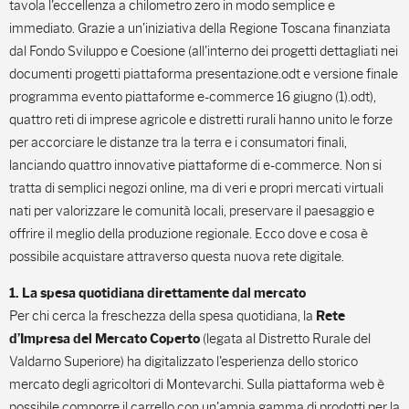
tavola l'eccellenza a chilometro zero in modo semplice e
immediato. Grazie a un'iniziativa della Regione Toscana finanziata
dal Fondo Sviluppo e Coesione (all'interno dei progetti dettagliati nei
documenti progetti piattaforma presentazione.odt e versione finale
programma evento piattaforme e-commerce 16 giugno (1).odt),
quattro reti di imprese agricole e distretti rurali hanno unito le forze
per accorciare le distanze tra la terra e i consumatori finali,
lanciando quattro innovative piattaforme di e-commerce. Non si
tratta di semplici negozi online, ma di veri e propri mercati virtuali
nati per valorizzare le comunità locali, preservare il paesaggio e
offrire il meglio della produzione regionale. Ecco dove e cosa è
possibile acquistare attraverso questa nuova rete digitale.
1. La spesa quotidiana direttamente dal mercato
Per chi cerca la freschezza della spesa quotidiana, la
Rete
(legata al Distretto Rurale del
d’Impresa del Mercato Coperto
Valdarno Superiore) ha digitalizzato l'esperienza dello storico
mercato degli agricoltori di Montevarchi. Sulla piattaforma web è
possibile comporre il carrello con un'ampia gamma di prodotti per la