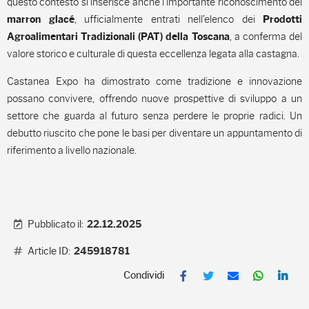
questo contesto si inserisce anche l’importante riconoscimento dei
, ufficialmente entrati nell’elenco dei
marron glacé
Prodotti
, a conferma del
Agroalimentari Tradizionali (PAT) della Toscana
valore storico e culturale di questa eccellenza legata alla castagna.
Castanea Expo ha dimostrato come tradizione e innovazione
possano convivere, offrendo nuove prospettive di sviluppo a un
settore che guarda al futuro senza perdere le proprie radici. Un
debutto riuscito che pone le basi per diventare un appuntamento di
riferimento a livello nazionale.
Pubblicato il:
22.12.2025
Article ID:
245918781
F
T
E
W
L
a
w
m
h
i
c
i
a
a
n
e
t
i
t
k