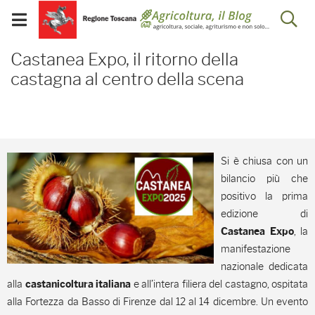
Salta
Salta
Skip to Main Content
Ap
al
al
Visualizza/chiudi
menu
Footer
menu
la
Castanea Expo, il ritorno
mobile
Castanea Expo, il ritorno della
ri
castagna al centro della scena
Si è chiusa con un
bilancio più che
positivo la prima
edizione di
, la
Castanea Expo
manifestazione
nazionale dedicata
alla
e all’intera filiera del castagno, ospitata
castanicoltura italiana
alla Fortezza da Basso di Firenze dal 12 al 14 dicembre. Un evento