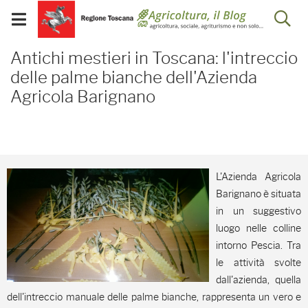
Salta
Salta
Skip to Main Content
Ap
al
al
Visualizza/chiudi
menu
Footer
menu
la
Antichi mestieri in Tosc
mobile
Antichi mestieri in Toscana: l'intreccio
ri
delle palme bianche dell'Azienda
Agricola Barignano
L'Azienda Agricola
Barignano è situata
in un suggestivo
luogo nelle colline
intorno Pescia. Tra
le attività svolte
dall'azienda, quella
dell'intreccio manuale delle palme bianche, rappresenta un vero e