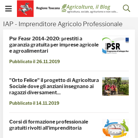
Salta
Salta
Skip to Main Content
Ap
al
al
Visualizza/chiudi
menu
Footer
menu
la
IAP - Imprenditore Agric
IAP - Imprenditore Agricolo Professionale
mobile
ri
Psr Feasr 2014-2020: prestiti a
garanzia gratuita per imprese agricole
e agroalimentari
Pubblicato il 26.11.2019
"Orto Felice" il progetto di Agricoltura
Sociale dove gli anziani insegnano ai
ragazzi diversament...
Pubblicato il 14.11.2019
Corsi di formazione professionale
gratuiti rivolti all'imprenditoria