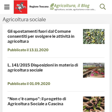
Salta
Salta
Skip to Main Content
Ap
al
al
Visualizza/chiudi
menu
Footer
menu
la
Agricoltura sociale - Bl
Agricoltura sociale
mobile
ri
Gli spostamenti fuori dal Comune
consentiti per svolgere le attività in
agricoltura
Pubblicato il 13.11.2020
L. 141/2015 Disposizioni in materia di
agricoltura sociale
Pubblicato il 01.09.2020
"Non c'è campo": il progetto di
Agricoltura Sociale a Cascina