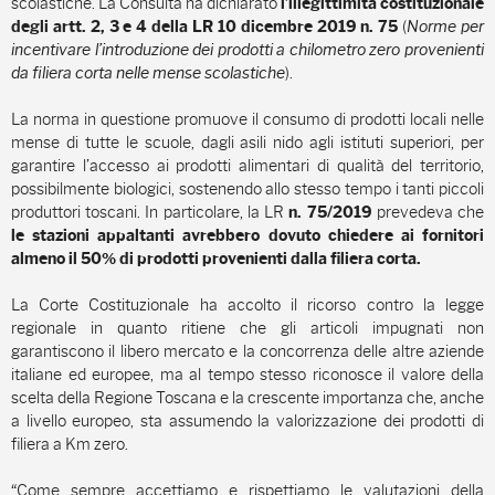
scolastiche. La Consulta ha dichiarato
l’illegittimità costituzionale
(
Norme per
degli artt. 2, 3 e 4
della LR 10 dicembre 2019 n. 75
incentivare l’introduzione dei prodotti a chilometro zero provenienti
da filiera corta nelle mense scolastiche
).
La norma in questione promuove il consumo di prodotti locali nelle
mense di tutte le scuole, dagli asili nido agli istituti superiori, per
garantire l’accesso ai prodotti alimentari di qualità del territorio,
possibilmente biologici, sostenendo allo stesso tempo i tanti piccoli
produttori toscani. In particolare, la LR
prevedeva che
n. 75/2019
le stazioni appaltanti avrebbero dovuto chiedere ai fornitori
almeno il 50% di prodotti provenienti dalla filiera corta.
La Corte Costituzionale ha accolto il ricorso contro la legge
regionale in quanto ritiene che gli articoli impugnati non
garantiscono il libero mercato e la concorrenza delle altre aziende
italiane ed europee, ma al tempo stesso riconosce il valore della
scelta della Regione Toscana e la crescente importanza che, anche
a livello europeo, sta assumendo la valorizzazione dei prodotti di
filiera a Km zero.
“Come sempre accettiamo e rispettiamo le valutazioni della