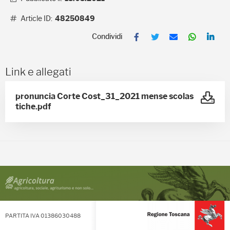
Article ID:
48250849
F
T
E
W
L
a
w
m
h
i
c
i
a
a
n
e
t
i
t
k
b
t
l
s
e
Link e allegati
o
e
A
d
o
r
p
I
k
p
n
pronuncia Corte Cost_31_2021 mense scolas
tiche.pdf
PARTITA IVA 01386030488