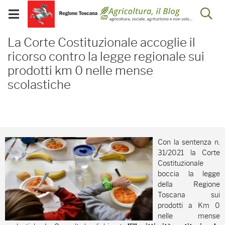
Salta
Salta
Skip to Main Content
Ap
al
al
Visualizza/chiudi
menu
Footer
menu
la
La Corte Costituzionale 
mobile
La Corte Costituzionale accoglie il
ri
ricorso contro la legge regionale sui
prodotti km 0 nelle mense
scolastiche
Con la sentenza n.
31/2021 la Corte
Costituzionale
boccia la legge
della Regione
Toscana sui
prodotti a Km 0
nelle mense