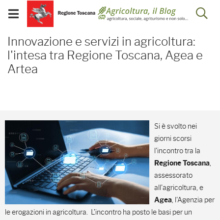
Salta
Salta
Skip to Main Content
Ap
al
al
Visualizza/chiudi
menu
Footer
menu
la
Innovazione e servizi in 
mobile
Innovazione e servizi in agricoltura:
ri
l'intesa tra Regione Toscana, Agea e
Artea
Si è svolto nei
giorni scorsi
l’incontro tra la
,
Regione Toscana
assessorato
all’agricoltura, e
, l'Agenzia per
Agea
le erogazioni in agricoltura. L’incontro ha posto le basi per un