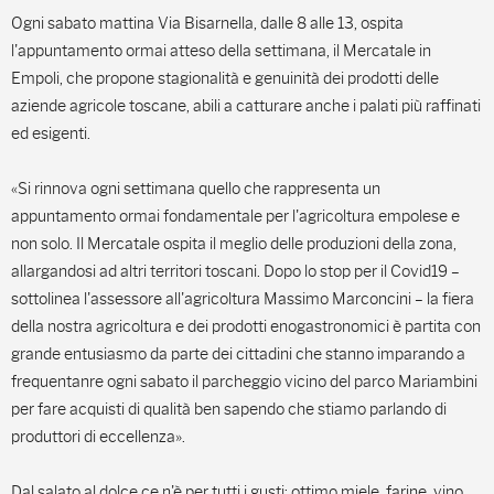
Ogni sabato mattina Via Bisarnella, dalle 8 alle 13, ospita
l'appuntamento ormai atteso della settimana, il Mercatale in
Empoli, che propone stagionalità e genuinità dei prodotti delle
aziende agricole toscane, abili a catturare anche i palati più raffinati
ed esigenti.
«Si rinnova ogni settimana quello che rappresenta un
appuntamento ormai fondamentale per l'agricoltura empolese e
non solo. Il Mercatale ospita il meglio delle produzioni della zona,
allargandosi ad altri territori toscani. Dopo lo stop per il Covid19 –
sottolinea l'assessore all'agricoltura Massimo Marconcini – la fiera
della nostra agricoltura e dei prodotti enogastronomici è partita con
grande entusiasmo da parte dei cittadini che stanno imparando a
frequentanre ogni sabato il parcheggio vicino del parco Mariambini
per fare acquisti di qualità ben sapendo che stiamo parlando di
produttori di eccellenza».
Dal salato al dolce ce n'è per tutti i gusti: ottimo miele, farine, vino,