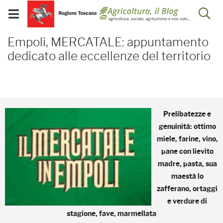
Salta
Salta
Skip to Main Content
Ap
al
al
Visualizza/chiudi
menu
Footer
menu
la
Empoli, MERCATALE: appu
mobile
Empoli, MERCATALE: appuntamento
ri
dedicato alle eccellenze del territorio
Prelibatezze e
genuinità: ottimo
miele, farine, vino,
pane con lievito
madre, pasta, sua
maestà lo
zafferano, ortaggi
e verdure di
stagione, fave, marmellata