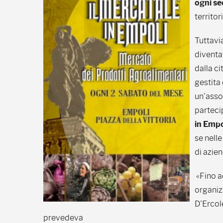
ogni s
territor
Tuttavia
diventa
dalla c
gestita
un'asso
parteci
in Empo
se nell
di azien
«Fino ad
organiz
D'Ercole
prevedeva