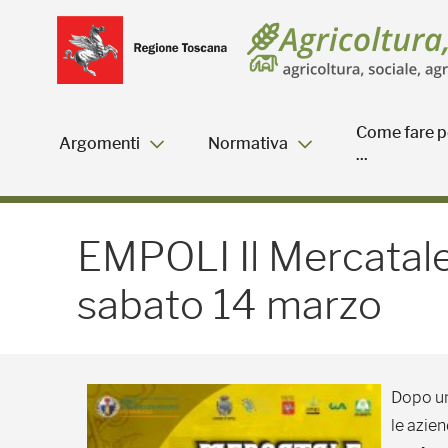
Salta
Salta
Skip to Main Content
al
al
menu
Footer
Come fare p
Argomenti
Normativa
...
EMPOLI Il Mercatale torn
EMPOLI Il Mercatale 
sabato 14 marzo
Dopo un
le azie