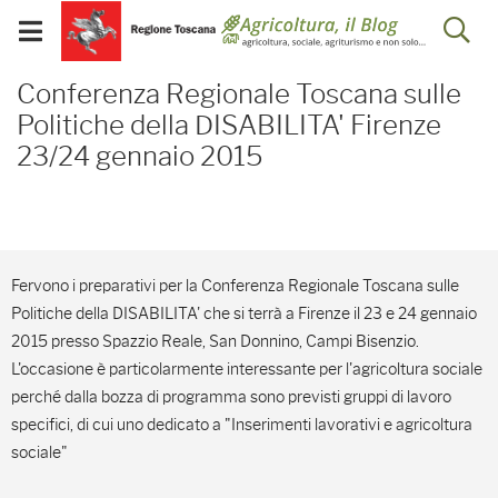
Salta
Salta
Skip to Main Content
Ap
al
al
Visualizza/chiudi
menu
Footer
menu
la
Conferenza Regionale To
mobile
Conferenza Regionale Toscana sulle
ri
Politiche della DISABILITA' Firenze
23/24 gennaio 2015
Fervono i preparativi per la Conferenza Regionale Toscana sulle
Politiche della DISABILITA' che si terrà a Firenze il 23 e 24 gennaio
2015 presso Spazzio Reale, San Donnino, Campi Bisenzio.
L'occasione è particolarmente interessante per l'agricoltura sociale
perché dalla bozza di programma sono previsti gruppi di lavoro
specifici, di cui uno dedicato a "Inserimenti lavorativi e agricoltura
sociale"