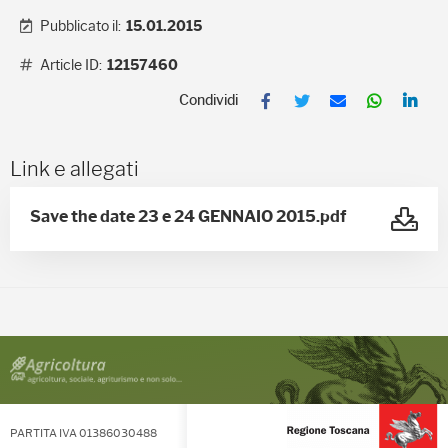
Pubblicato il:
15.01.2015
Article ID:
12157460
F
T
E
W
L
a
w
m
h
i
c
i
a
a
n
e
t
i
t
k
b
t
l
s
e
Link e allegati
o
e
A
d
o
r
p
I
k
p
n
Save the date 23 e 24 GENNAIO 2015.pdf
PARTITA IVA 01386030488